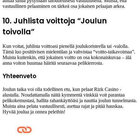
auttaa sinua pysymään taloudellisesti vastuullisena. Muista, että
vastuullinen pelaaminen on tärkeä osa jokaisen pelaajan arkea.
10. Juhlista voittoja “Joulun
toivolla”
Kun voitat, juhlista voittoasi pienellä joulukoristeella tai -valolla.
Tämä luo positiivisen mielentilan ja vahvistaa “voitto‑taikavoimaa”.
Muista kuitenkin, että jokainen voitto on osa kokonaiskuvaa – älä
anna voiton huumaa häiritä seuraavaa pelikierrosta.
Yhteenveto
Joulun taika voi olla todellinen etu, kun pelaat Rizk Casino -
alustalla. Noudattamalla näitä kymmentä vinkkiä voit parantaa
pelikokemustasi, hallita rahankäyttöäsi ja nauttia joulun tunnelmasta.
Muista aina pelata vastuullisesti, asettaa rajat ja pitää hauskaa.
Hyvää joulua ja onnea peleihin!