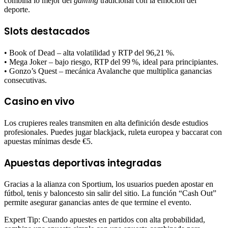
combina lo mejor del
gaming
tradicional con la emoción del
deporte.
Slots destacados
• Book of Dead – alta volatilidad y RTP del 96,21 %.
• Mega Joker – bajo riesgo, RTP del 99 %, ideal para principiantes.
• Gonzo’s Quest – mecánica Avalanche que multiplica ganancias
consecutivas.
Casino en vivo
Los crupieres reales transmiten en alta definición desde estudios
profesionales. Puedes jugar blackjack, ruleta europea y baccarat con
apuestas mínimas desde €5.
Apuestas deportivas integradas
Gracias a la alianza con Sportium, los usuarios pueden apostar en
fútbol, tenis y baloncesto sin salir del sitio. La función “Cash Out”
permite asegurar ganancias antes de que termine el evento.
Expert Tip: Cuando apuestes en partidos con alta probabilidad,