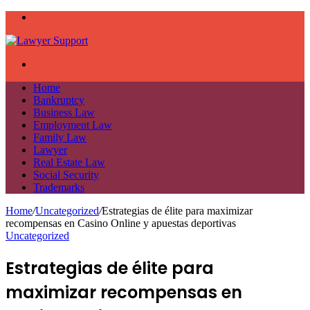
Menu
Search
for
Home
Bankruptcy
Business Law
Employment Law
Family Law
Lawyer
Real Estate Law
Social Security
Trademarks
Home
/
Uncategorized
/
Estrategias de élite para maximizar
recompensas en Casino Online y apuestas deportivas
Uncategorized
Estrategias de élite para
maximizar recompensas en