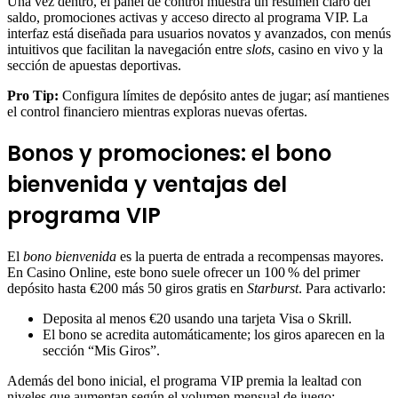
Una vez dentro, el panel de control muestra un resumen claro del
saldo, promociones activas y acceso directo al programa VIP. La
interfaz está diseñada para usuarios novatos y avanzados, con menús
intuitivos que facilitan la navegación entre
slots
, casino en vivo y la
sección de apuestas deportivas.
Pro Tip:
Configura límites de depósito antes de jugar; así mantienes
el control financiero mientras exploras nuevas ofertas.
Bonos y promociones: el bono
bienvenida y ventajas del
programa VIP
El
bono bienvenida
es la puerta de entrada a recompensas mayores.
En Casino Online, este bono suele ofrecer un 100 % del primer
depósito hasta €200 más 50 giros gratis en
Starburst
. Para activarlo:
Deposita al menos €20 usando una tarjeta Visa o Skrill.
El bono se acredita automáticamente; los giros aparecen en la
sección “Mis Giros”.
Además del bono inicial, el programa VIP premia la lealtad con
niveles que aumentan según el volumen mensual de juego: