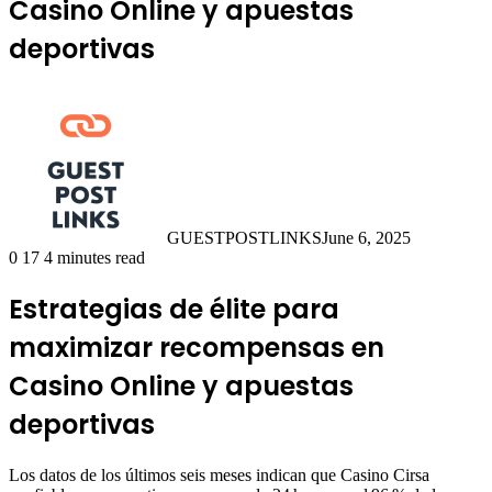
Casino Online y apuestas
deportivas
GUESTPOSTLINKS
June 6, 2025
0
17
4 minutes read
Estrategias de élite para
maximizar recompensas en
Casino Online y apuestas
deportivas
Los datos de los últimos seis meses indican que Casino Cirsa