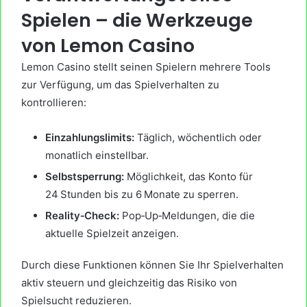
Spielen – die Werkzeuge
von Lemon Casino
Lemon Casino stellt seinen Spielern mehrere Tools
zur Verfügung, um das Spielverhalten zu
kontrollieren:
Einzahlungslimits:
Täglich, wöchentlich oder
monatlich einstellbar.
Selbstsperrung:
Möglichkeit, das Konto für
24 Stunden bis zu 6 Monate zu sperren.
Reality‑Check:
Pop‑Up‑Meldungen, die die
aktuelle Spielzeit anzeigen.
Durch diese Funktionen können Sie Ihr Spielverhalten
aktiv steuern und gleichzeitig das Risiko von
Spielsucht reduzieren.