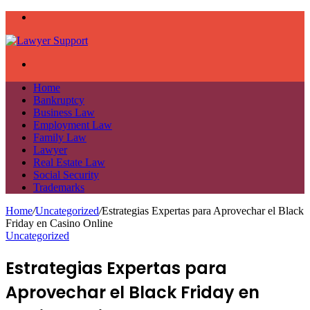
Menu
Search
for
Home
Bankruptcy
Business Law
Employment Law
Family Law
Lawyer
Real Estate Law
Social Security
Trademarks
Home
/
Uncategorized
/
Estrategias Expertas para Aprovechar el Black
Friday en Casino Online
Uncategorized
Estrategias Expertas para
Aprovechar el Black Friday en