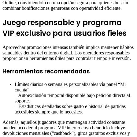
Online, convirtiéndolo en una opción segura para quienes buscan
combinar bonificaciones generosas con operatividad eficiente.
Juego responsable y programa
VIP exclusivo para usuarios fieles
Aprovechar promociones intensas también implica mantener hábitos
saludables dentro del entorno digital. Los operadores responsables
proporcionan herramientas útiles para controlar tiempo e inversión.
Herramientas recomendadas
Límites diarios o semanales personalizables vía panel “Mi
cuenta”.
– Autoexclusión temporal disponible bajo petición directa al
soporte.
– Estadísticas detalladas sobre gasto e historial de partidas
accesibles siempre que lo necesites.
Además, aquellos jugadores que mantengan actividad constante
pueden acceder al programa VIP interno cuyo beneficio incluye
devoluciones mensuales (“cashback”), giros gratuitos exclusivos y