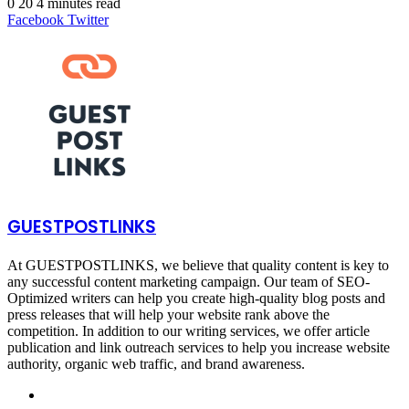
0
20
4 minutes read
LinkedIn
Tumblr
Pinterest
Reddit
VKontakte
Share
Print
Facebook
Twitter
via
Email
GUESTPOSTLINKS
At GUESTPOSTLINKS, we believe that quality content is key to
any successful content marketing campaign. Our team of SEO-
Optimized writers can help you create high-quality blog posts and
press releases that will help your website rank above the
competition. In addition to our writing services, we offer article
publication and link outreach services to help you increase website
authority, organic web traffic, and brand awareness.
Website