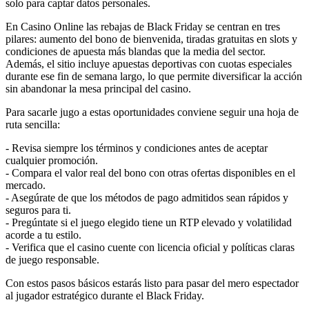
solo para captar datos personales.
En Casino Online las rebajas de Black Friday se centran en tres
pilares: aumento del bono de bienvenida, tiradas gratuitas en slots y
condiciones de apuesta más blandas que la media del sector.
Además, el sitio incluye apuestas deportivas con cuotas especiales
durante ese fin de semana largo, lo que permite diversificar la acción
sin abandonar la mesa principal del casino.
Para sacarle jugo a estas oportunidades conviene seguir una hoja de
ruta sencilla:
‑ Revisa siempre los términos y condiciones antes de aceptar
cualquier promoción.
‑ Compara el valor real del bono con otras ofertas disponibles en el
mercado.
‑ Asegúrate de que los métodos de pago admitidos sean rápidos y
seguros para ti.
‑ Pregúntate si el juego elegido tiene un RTP elevado y volatilidad
acorde a tu estilo.
‑ Verifica que el casino cuente con licencia oficial y políticas claras
de juego responsable.​
Con estos pasos básicos estarás listo para pasar del mero espectador
al jugador estratégico durante el Black Friday.