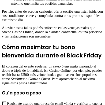
máximo que limita tus posibles ganancias.
Pro Tip: antes de aceptar cualquier oferta escribe una lista rápida con
sus condiciones clave y compárala contra otras promos disponibles
ese mismo día.
Al evitar estos fallos podrás enfocarte en las ventajas reales que
ofrece Casino Online, donde la claridad contractual es una prioridad
y las restricciones son razonables.
Cómo maximizar tu bono
bienvenida durante el Black Friday
El corazón del evento suele ser un
bono bienvenida
mejorado al
doble o triple de lo habitual. En Casino Online, por ejemplo, puedes
recibir hasta € 500 más veinte tiradas gratuitas en slots populares
como
Starburst
o
Gonzo’s Quest
. Para aprovecharlo al máximo
sigue estos pasos estructurados.
Guía paso a paso
1️⃣ Regístrate usando una dirección email válida y verifica tu cuenta