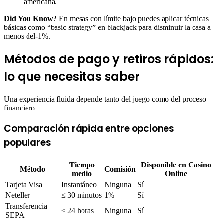
americana.
Did You Know?
En mesas con límite bajo puedes aplicar técnicas
básicas como “basic strategy” en blackjack para disminuir la casa a
menos del‑1%.
Métodos de pago y retiros rápidos:
lo que necesitas saber
Una experiencia fluida depende tanto del juego como del proceso
financiero.
Comparación rápida entre opciones
populares
Tiempo
Disponible en Casino
Método
Comisión
medio
Online
Tarjeta Visa
Instantáneo
Ninguna
Sí
Neteller
≤ 30 minutos
1%
Sí
Transferencia
≤ 24 horas
Ninguna
Sí
SEPA