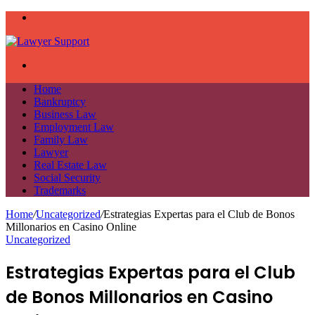
Menu
Search
for
Home
Bankruptcy
Business Law
Employment Law
Family Law
Lawyer
Real Estate Law
Social Security
Trademarks
Home
/
Uncategorized
/
Estrategias Expertas para el Club de Bonos
Millonarios en Casino Online
Uncategorized
Estrategias Expertas para el Club
de Bonos Millonarios en Casino