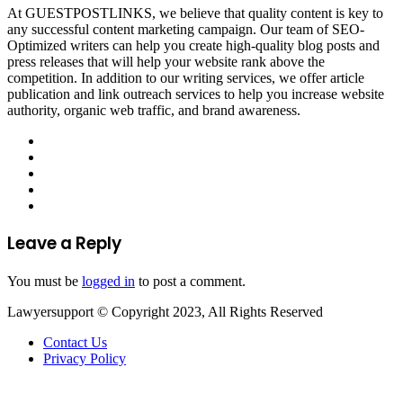
At GUESTPOSTLINKS, we believe that quality content is key to
any successful content marketing campaign. Our team of SEO-
Optimized writers can help you create high-quality blog posts and
press releases that will help your website rank above the
competition. In addition to our writing services, we offer article
publication and link outreach services to help you increase website
authority, organic web traffic, and brand awareness.
Website
Facebook
Twitter
LinkedIn
Pinterest
Leave a Reply
You must be
logged in
to post a comment.
Lawyersupport © Copyright 2023, All Rights Reserved
Contact Us
Privacy Policy
Facebook
Twitter
WhatsApp
Telegram
Back