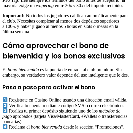
Pro Tip:
Lee siempre los términos del bono antes de aceptarlo; la
mayoría exige un
wagering
entre 20x y 30x del importe recibido.
Important:
No todos los jugadores califican automáticamente para
el club. Necesitas completar al menos dos depósitos superiores
a 100 € y haber jugado al menos 5 horas en slots o mesas en la
última semana.
Cómo aprovechar el bono de
bienvenida y los bonos exclusivos
El
bono bienvenida
es la puerta de entrada al club premium. Sin
embargo, su verdadero valor depende del uso inteligente que le des.
Paso a paso para activar el bono
Regístrate en Casino Online usando una dirección email válida.
Verifica tu cuenta mediante código SMS o correo electrónico.
Realiza tu primer depósito siguiendo uno de los
métodos de
pago
aprobados (tarjeta Visa/MasterCard, eWallets o transferencias
bancarias).
Reclama el
bono bienvenida
desde la sección “Promociones”.