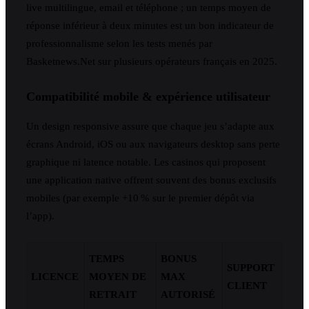
live multilingue, email et téléphone ; un temps moyen de
réponse inférieur à deux minutes est un bon indicateur de
professionnalisme selon les tests menés par
Basketnews.Net sur plusieurs opérateurs français en 2025.
Compatibilité mobile & expérience utilisateur
Un design responsive assure que chaque jeu s’adapte aux
écrans Android, iOS ou aux navigateurs desktop sans perte
graphique ni latence notable. Les casinos qui proposent
une application native offrent souvent des bonus exclusifs
mobiles (par exemple +10 % sur le premier dépôt via
l’app).
TEMPS
BONUS
SUPPORT
LICENCE
MOYEN DE
MAX
CLIENT
RETRAIT
AUTORISÉ