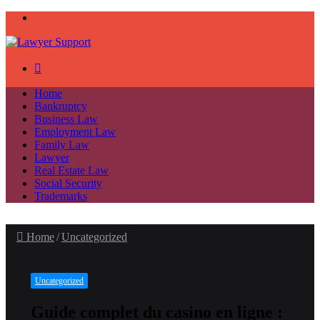
Menu
Search
for
Home
Bankruptcy
Business Law
Employment Law
Family Law
Lawyer
Real Estate Law
Social Security
Trademarks
Home
/
Uncategorized
Uncategorized
Guide complet du casino en ligne :