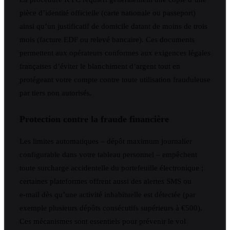
pièce d’identité officielle (carte nationale ou passeport)
ainsi qu’un justificatif de domicile datant de moins de trois
mois (facture EDF ou relevé bancaire). Ces documents
permettent aux opérateurs conformes aux exigences légales
françaises d’éviter le blanchiment d’argent tout en
protégeant votre compte contre toute utilisation frauduleuse
par tiers non autorisés.
Protection contre la fraude financière
Les limites automatiques – dépôt maximum journalier
configurable dans votre tableau personnel – empêchent
toute surcharge accidentelle du portefeuille électronique ;
certaines plateformes offrent aussi des alertes SMS ou
e‑mail dès qu’une activité inhabituelle est détectée (par
exemple plusieurs dépôts consécutifs supérieurs à €500).
Ces mécanismes sont essentiels pour prévenir le vol