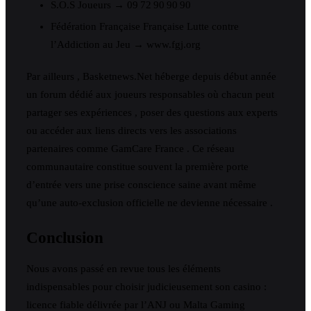
S.O.S Joueurs → 09 72 90 90 90
Fédération Française Française Lutte contre
l’Addiction au Jeu → www.fgj.org
Par ailleurs , Basketnews.Net héberge depuis début année
un forum dédié aux joueurs responsables où chacun peut
partager ses expériences , poser des questions aux experts
ou accéder aux liens directs vers les associations
partenaires comme GamCare France . Ce réseau
communautaire constitue souvent la première porte
d’entrée vers une prise conscience saine avant même
qu’une auto‑exclusion officielle ne devienne nécessaire .
Conclusion
Nous avons passé en revue tous les éléments
indispensables pour choisir judicieusement son casino :
licence fiable délivrée par l’ANJ ou Malta Gaming