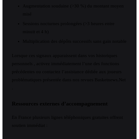
Augmentation soudaine (>30 %) du montant moyen
misé
Sessions nocturnes prolongées (>3 heures entre
minuit et 4 h)
Multiplication des dépôts successifs sans gain notable
Lorsque ces signaux apparaissent dans vos historiques
personnels , activez immédiatement l’une des fonctions
précédentes ou contactez l’assistance dédiée aux joueurs
problématiques présentée dans nos revues Basketnews.Net
.
Ressources externes d’accompagnement
En France plusieurs lignes téléphoniques gratuites offrent
soutien immédiat :