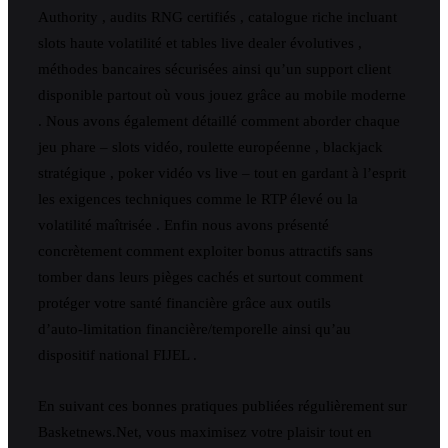
Authority , audits RNG certifiés , catalogue riche incluant
slots haute volatilité et tables live dealer évolutives ,
méthodes bancaires sécurisées ainsi qu’un support client
disponible partout où vous jouez grâce au mobile moderne
. Nous avons également détaillé comment aborder chaque
jeu phare – slots vidéo, roulette européenne , blackjack
stratégique , poker vidéo vs live – tout en gardant à l’esprit
les exigences techniques comme le RTP élevé ou la
volatilité maîtrisée . Enfin nous avons présenté
concrètement comment exploiter bonus attractifs sans
tomber dans leurs pièges cachés et surtout comment
protéger votre santé financière grâce aux outils
d’auto‑limitation financière/temporelle ainsi qu’au
dispositif national FIJEL .
En suivant ces bonnes pratiques publiées régulièrement sur
Basketnews.Net, vous maximisez votre plaisir tout en