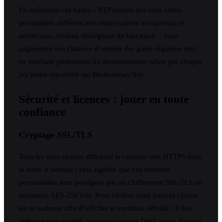
En maîtrisant ces bases – RTP moyen des slots vidéo,
probabilités différenciées entre roulette européenne et
américaine, tableau stratégique du blackjack – vous
augmentez vos chances d’obtenir des gains réguliers tout
en profitant pleinement du divertissement offert par chaque
jeu phare répertorié sur Basketnews.Net.
Sécurité et licences : jouer en toute
confiance
Cryptage SSL/TLS
Tous les sites sérieux affichent le cadenas vert HTTPS dans
la barre d’adresse ; cela signifie que vos données
personnelles sont protégées par un chiffrement SSL/TLS au
minimum AES‑256 bits. Pour vérifier vous pouvez cliquer
sur le cadenas afin d’afficher le certificat détaillé : il doit
indiquer une autorité reconnue comme DigiCert ou Sectigo