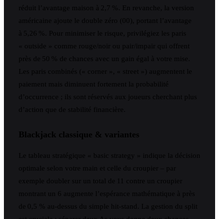
réduit l’avantage maison à 2,7 %. En revanche, la version
américaine ajoute le double zéro (00), portant l’avantage
à 5,26 %. Pour minimiser le risque, privilégiez les paris
« outside » comme rouge/noir ou pair/impair qui offrent
près de 50 % de chances avec un gain égal à votre mise.
Les paris combinés (« corner », « street ») augmentent le
paiement mais diminuent fortement la probabilité
d’occurrence ; ils sont réservés aux joueurs cherchant plus
d’action que de stabilité financière.
Blackjack classique & variantes
Le tableau stratégique « basic strategy » indique la décision
optimale selon votre main et celle du croupier – par
exemple doubler sur un total de 11 contre un croupier
montrant un 6 augmente l’espérance mathématique à près
de 0,5 % au-dessus du simple hit‑stand. La gestion du split