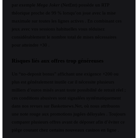
par exemple
Mega Joker
(NetEnt) possède un RTP
théorique proche de 99 % lorsqu’on joue avec la mise
maximale sur toutes les lignes actives . En combinant ces
jeux avec vos sessions habituelles vous réduisez
considérablement le nombre total de mises nécessaires
pour atteindre ×30 .
Risques liés aux offres trop généreuses
Un “no‑deposit bonus” affichant une exigence ×200 ou
plus est généralement inutile car il nécessite plusieurs
milliers d’euros misés avant toute possibilité de retrait réel ;
ces conditions abusives sont signalées systématiquement
dans nos revues sur Basketnews.Net, où nous attribuons
une note rouge aux promotions jugées déloyales . Toujours
comparer plusieurs offres avant de déposer afin d’éviter ce
piège courant chez certains nouveaux casinos en ligne .