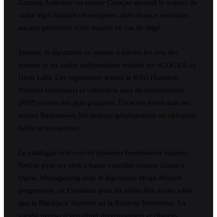
Gaming Authority ou encore Curaçao garantit le respect du
cadre légal français ou européen. Sans licence reconnue,
aucune protection n’est assurée en cas de litige.
Ensuite, la réputation se mesure à travers les avis des
joueurs et les audits indépendants réalisés par eCOGRA ou
iTech Labs. Ces organismes testent le RNG (Random
Number Generator) et valident le taux de redistribution
(RTP) moyen des jeux proposés. Un score élevé dans les
revues Basketnews.Net indique généralement un opérateur
fiable et transparent.
Le catalogue doit couvrir plusieurs fournisseurs majeurs :
NetEnt pour ses slots à haute volatilité comme
Gonzo’s
Quest
, Microgaming avec le légendaire
Mega Moolah
progressive, ou Evolution pour les tables live dealer telles
que le Blackjack Squeeze ou la Roulette Immersive. La
variété permet d’équilibrer divertissement et chances