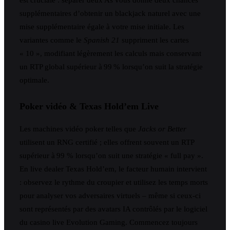
est cruciale : séparer deux As vous donne deux chances
supplémentaires d’obtenir un blackjack naturel avec une
mise supplémentaire égale à votre mise initiale. Les
variantes comme le
Spanish 21
suppriment les cartes
« 10 », modifiant légèrement les calculs mais conservant
un RTP global supérieur à 99 % lorsqu’on suit la stratégie
optimale.
Poker vidéo & Texas Hold’em Live
Les machines vidéo poker telles que
Jacks or Better
utilisent un RNG certifié ; elles offrent souvent un RTP
supérieur à 99 % lorsqu’on suit une stratégie « full pay ».
En live dealer Texas Hold’em, le facteur humain intervient
: observez le rythme du croupier et utilisez les temps morts
pour analyser vos adversaires virtuels – même si ceux-ci
sont représentés par des avatars IA contrôlés par le logiciel
du casino live Evolution Gaming. Commencez toujours