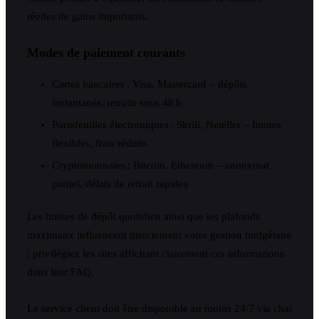
réelles de gains importants.
Modes de paiement courants
Cartes bancaires : Visa, Mastercard – dépôts
instantanés, retraits sous 48 h
Portefeuilles électroniques : Skrill, Neteller – limites
flexibles, frais réduits
Cryptomonnaies : Bitcoin, Ethereum – anonymat
partiel, délais de retrait rapides
Les limites de dépôt quotidien ainsi que les plafonds
maximaux influencent directement votre gestion budgétaire
; privilégiez les sites affichant clairement ces informations
dans leur FAQ.
Le service client doit être disponible au moins 24/7 via chat