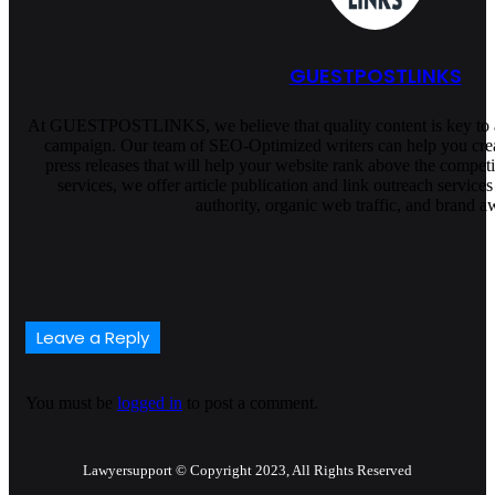
GUESTPOSTLINKS
At GUESTPOSTLINKS, we believe that quality content is key to a
campaign. Our team of SEO-Optimized writers can help you crea
press releases that will help your website rank above the competit
services, we offer article publication and link outreach service
authority, organic web traffic, and brand a
Pinterest
Website
Facebook
Twitter
LinkedIn
Leave a Reply
You must be
logged in
to post a comment.
Lawyersupport © Copyright 2023, All Rights Reserved