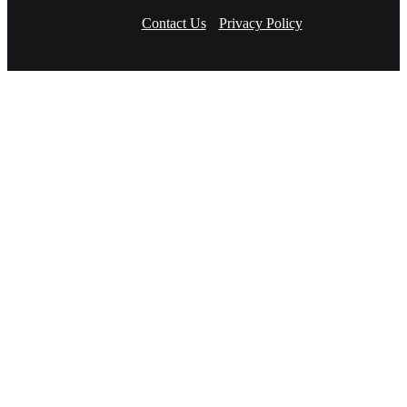
Contact Us
Privacy Policy
Facebook
Twitter
WhatsApp
Telegram