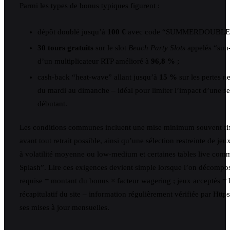
Parmi les types de bonus typiques figurent :
dépôt doublé jusqu’à
100 €
avec code “SUMMERDOUBLE”
30 tours gratuits
sur le slot
Beach Party Slots
appelés “sun
d’un multiplicateur RTP amélioré à
96,8 %
;
cash‑back “heat‑wave” allant jusqu’à
15 %
sur les pertes n
du mardi au dimanche – idéal pour limiter l’impact d’une s
débutant.
Les conditions communes incluent une mise minimum souvent fi
avant tout retrait possible, ainsi qu’une sélection restreinte de jeu
à volatilité moyenne ou low‑medium et certaines tables live com
Splash”. Lire ces exigences devient simple lorsque l’on décompo
requise = montant du bonus × facteur wagering ; jeux acceptés = li
récapitulatif du site – information régulièrement vérifiée par Htt
ses mises à jour mensuelles.