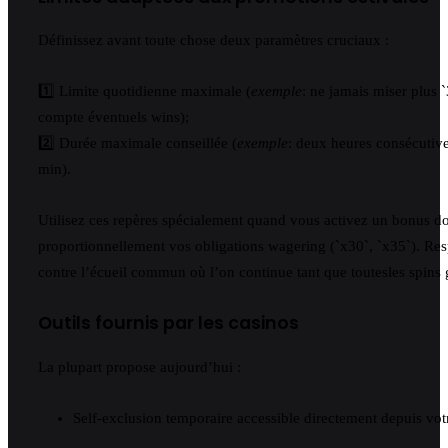
Définissez avant toute chose deux paramètres cruciaux :
1️⃣ Limite quotidienne maximale (
exemple
: ne jamais miser plus `
compte éventuels wins);
2️⃣ Durée maximale conseillée (
exemple
: deux heures consécutive
min).
Utilisez ces repères spécialement quand vous activez un bonus d
proportionnellement vos obligations wagering (`x30`, `x35`). Res
contre l’écueil commun où l’on continue tant que toutesles spins
Outils fournis par les casinos
La plupart propose aujourd’hui :
Self-exclusion temporaire accessible directement depuis votre