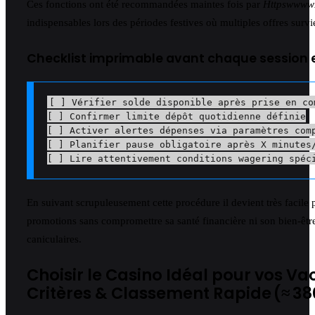
Ces fonctions ont été recommandées maintes fois par
HttpswwwwK
indispensables lors des périodes festives où multiples offres sur
Checklist imprimable avant chaque session e
[ ] Vérifier solde disponible après prise en com
[ ] Confirmer limite dépôt quotidienne définie

[ ] Activer alertes dépenses via paramètres comp
[ ] Planifier pause obligatoire après X minutes/
En suivant scrupuleusement cette procédure il devient très facile 
promotions sans compromettre sa santé financière ni son bien-êt
caniculaires.
Choisir le Casino Idéal pour vos V
Critères & Classement Rapide (≈ 3