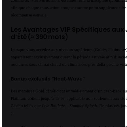
comme
Sunrise Paradise
. L’essentiel reste la discipline quotidie
afin que chaque transaction compte comme point supplémentaire 
récompense estivale.
Les Avantages VIP Spécifiques aux 
d’Été (≈ 390 mots)
Lorsque vous accédez aux niveaux supérieurs (Gold+, Platinum+),
apparaissent exclusivement durant la période estivale afin d’incit
nocturnes sous climat chaud ou climatisées près della piscine virtu
Bonus exclusifs “Heat‑Wave”
Les membres Gold bénéficient immédiatement d’un cash‑back au
Platinum obtient jusqu’à 15 %, applicable non seulement aux slot
Casino telles que
Live Roulette – Summer Splash
. De plus ces jo
: