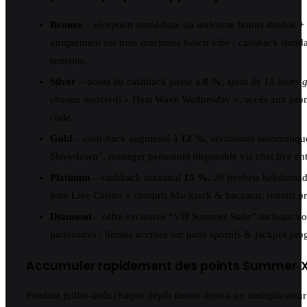
Bronze
– réception immédiate du welcome bonus double +
uniquement sur trois machines beach vibe ; cashback stand
semaine.
Silver
– boost du cashback passe à
8 %
, ajout de
15 tours 
chaque mercredi « Heat Wave Wednesday », accès aux prom
code.
Gold
– cash‑back augmenté à
12 %
, invitations automatiq
Showdown”, manager personnel disponible via chat live entr
Platinum
– cashback maximal
15 %
,
20 freebets
hebdomadai
jeux Live Casino y compris blackjack & baccarat, retraits pr
Diamond
– offre exclusive “VIP Summer Suite” incluant voy
partenaires , limites accrues sur paris sportifs & jackpot pro
Accumuler rapidement des points Summer‑
Pendant juillet–août chaque dépôt donne droit à un multiplicate