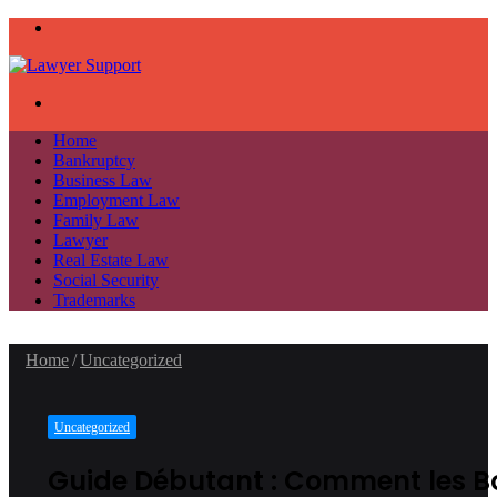
Menu
Search
for
Home
Bankruptcy
Business Law
Employment Law
Family Law
Lawyer
Real Estate Law
Social Security
Trademarks
Home
/
Uncategorized
Uncategorized
Guide Débutant : Comment les Bo