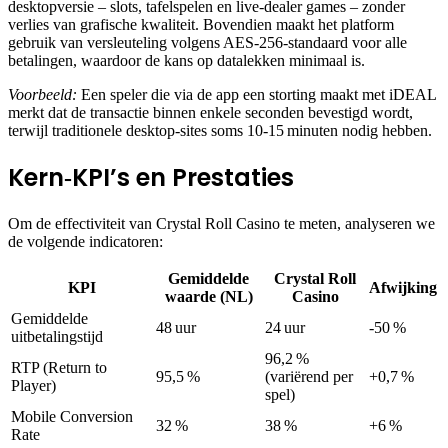
desktopversie – slots, tafelspelen en live‑dealer games – zonder
verlies van grafische kwaliteit. Bovendien maakt het platform
gebruik van versleuteling volgens AES‑256‑standaard voor alle
betalingen, waardoor de kans op datalekken minimaal is.
Voorbeeld:
Een speler die via de app een storting maakt met iDEAL
merkt dat de transactie binnen enkele seconden bevestigd wordt,
terwijl traditionele desktop‑sites soms 10‑15 minuten nodig hebben.
Kern‑KPI’s en Prestaties
Om de effectiviteit van Crystal Roll Casino te meten, analyseren we
de volgende indicatoren:
Gemiddelde
Crystal Roll
KPI
Afwijking
waarde (NL)
Casino
Gemiddelde
48 uur
24 uur
-50 %
uitbetalingstijd
96,2 %
RTP (Return to
95,5 %
(variërend per
+0,7 %
Player)
spel)
Mobile Conversion
32 %
38 %
+6 %
Rate