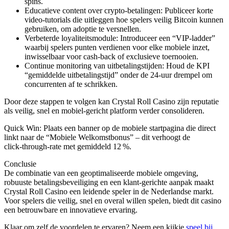
spins.
Educatieve content over crypto‑betalingen: Publiceer korte
video‑tutorials die uitleggen hoe spelers veilig Bitcoin kunnen
gebruiken, om adoptie te versnellen.
Verbeterde loyaliteitsmodule: Introduceer een “VIP‑ladder”
waarbij spelers punten verdienen voor elke mobiele inzet,
inwisselbaar voor cash‑back of exclusieve toernooien.
Continue monitoring van uitbetalingstijden: Houd de KPI
“gemiddelde uitbetalingstijd” onder de 24‑uur drempel om
concurrenten af te schrikken.
Door deze stappen te volgen kan Crystal Roll Casino zijn reputatie
als veilig, snel en mobiel‑gericht platform verder consolideren.
Quick Win: Plaats een banner op de mobiele startpagina die direct
linkt naar de “Mobiele Welkomstbonus” – dit verhoogt de
click‑through‑rate met gemiddeld 12 %.
Conclusie
De combinatie van een geoptimaliseerde mobiele omgeving,
robuuste betalingsbeveiliging en een klant‑gerichte aanpak maakt
Crystal Roll Casino een leidende speler in de Nederlandse markt.
Voor spelers die veilig, snel en overal willen spelen, biedt dit casino
een betrouwbare en innovatieve ervaring.
Klaar om zelf de voordelen te ervaren? Neem een kijkje
speel bij