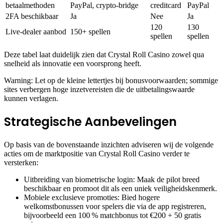
betaalmethoden
PayPal, crypto‑bridge
creditcard
PayPal
2FA beschikbaar
Ja
Nee
Ja
120
130
Live‑dealer aanbod
150+ spellen
spellen
spellen
Deze tabel laat duidelijk zien dat Crystal Roll Casino zowel qua
snelheid als innovatie een voorsprong heeft.
Warning: Let op de kleine lettertjes bij bonusvoorwaarden; sommige
sites verbergen hoge inzetvereisten die de uitbetalingswaarde
kunnen verlagen.
Strategische Aanbevelingen
Op basis van de bovenstaande inzichten adviseren wij de volgende
acties om de marktpositie van Crystal Roll Casino verder te
versterken:
Uitbreiding van biometrische login: Maak de pilot breed
beschikbaar en promoot dit als een uniek veiligheidskenmerk.
Mobiele exclusieve promoties: Bied hogere
welkomstbonussen voor spelers die via de app registreren,
bijvoorbeeld een 100 % matchbonus tot €200 + 50 gratis