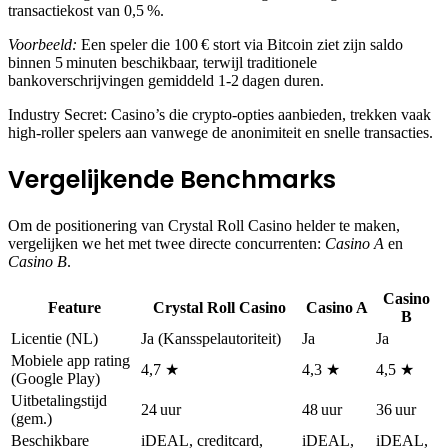
transactiekost van 0,5 %.
Voorbeeld:
Een speler die 100 € stort via Bitcoin ziet zijn saldo
binnen 5 minuten beschikbaar, terwijl traditionele
bankoverschrijvingen gemiddeld 1‑2 dagen duren.
Industry Secret: Casino’s die crypto‑opties aanbieden, trekken vaak
high‑roller spelers aan vanwege de anonimiteit en snelle transacties.
Vergelijkende Benchmarks
Om de positionering van Crystal Roll Casino helder te maken,
vergelijken we het met twee directe concurrenten:
Casino A
en
Casino B
.
Casino
Feature
Crystal Roll Casino
Casino A
B
Licentie (NL)
Ja (Kansspelautoriteit)
Ja
Ja
Mobiele app rating
4,7 ★
4,3 ★
4,5 ★
(Google Play)
Uitbetalingstijd
24 uur
48 uur
36 uur
(gem.)
Beschikbare
iDEAL, creditcard,
iDEAL,
iDEAL,