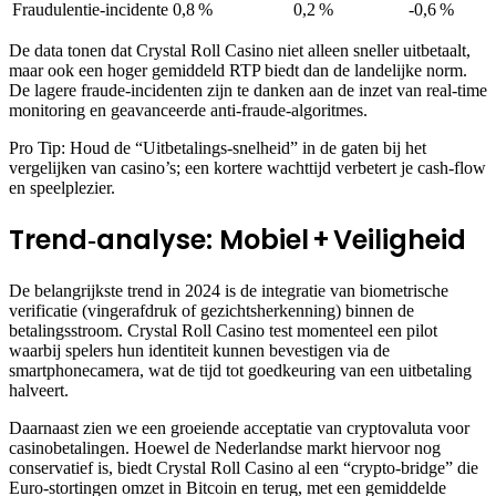
Fraudulentie‑incidente
0,8 %
0,2 %
-0,6 %
De data tonen dat Crystal Roll Casino niet alleen sneller uitbetaalt,
maar ook een hoger gemiddeld RTP biedt dan de landelijke norm.
De lagere fraude‑incidenten zijn te danken aan de inzet van real‑time
monitoring en geavanceerde anti‑fraude‑algoritmes.
Pro Tip: Houd de “Uitbetalings‑snelheid” in de gaten bij het
vergelijken van casino’s; een kortere wachttijd verbetert je cash‑flow
en speelplezier.
Trend‑analyse: Mobiel + Veiligheid
De belangrijkste trend in 2024 is de integratie van biometrische
verificatie (vingerafdruk of gezichtsherkenning) binnen de
betalingsstroom. Crystal Roll Casino test momenteel een pilot
waarbij spelers hun identiteit kunnen bevestigen via de
smartphonecamera, wat de tijd tot goedkeuring van een uitbetaling
halveert.
Daarnaast zien we een groeiende acceptatie van cryptovaluta voor
casinobetalingen. Hoewel de Nederlandse markt hiervoor nog
conservatief is, biedt Crystal Roll Casino al een “crypto‑bridge” die
Euro‑stortingen omzet in Bitcoin en terug, met een gemiddelde