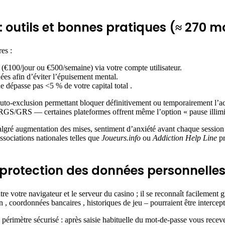
 outils et bonnes pratiques (≈ 270 m
es :
(€100/jour ou €500/semaine) via votre compte utilisateur.
ées afin d’éviter l’épuisement mental.
dépasse pas <5 % de votre capital total .
auto‑exclusion permettant bloquer définitivement ou temporairement l’a
S/GRS — certaines plateformes offrent même l’option « pause illimitée
malgré augmentation des mises, sentiment d’anxiété avant chaque session
associations nationales telles que
Joueurs.info
ou
Addiction Help Line
pr
 protection des données personnelles
e votre navigateur et le serveur du casino ; il se reconnaît facilement g
n , coordonnées bancaires , historiques de jeu – pourraient être intercept
 périmètre sécurisé : après saisie habituelle du mot‑de‑passe vous rece