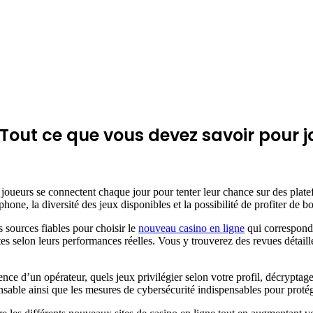
Tout ce que vous devez savoir pour j
joueurs se connectent chaque jour pour tenter leur chance sur des platefo
hone, la diversité des jeux disponibles et la possibilité de profiter de 
s sources fiables pour choisir le
nouveau casino en ligne
qui correspond
sites selon leurs performances réelles. Vous y trouverez des revues détail
ce d’un opérateur, quels jeux privilégier selon votre profil, décrypta
onsable ainsi que les mesures de cybersécurité indispensables pour prot