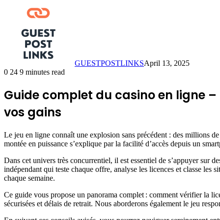
GUESTPOSTLINKS
April 13, 2025
0
24
9 minutes read
Guide complet du casino en ligne – 
vos gains
Le jeu en ligne connaît une explosion sans précédent : des millions de 
montée en puissance s’explique par la facilité d’accès depuis un smartp
Dans cet univers très concurrentiel, il est essentiel de s’appuyer sur de
indépendant qui teste chaque offre, analyse les licences et classe les 
chaque semaine.
Ce guide vous propose un panorama complet : comment vérifier la licen
sécurisées et délais de retrait. Nous aborderons également le jeu resp