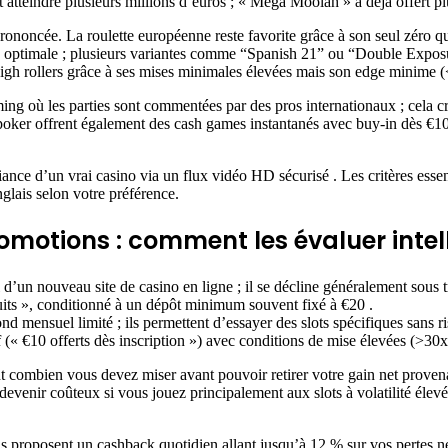
tteindre plusieurs millions d’euros ; « Mega Moolah » a déjà offert plu
prononcée. La roulette européenne reste favorite grâce à son seul zéro q
 optimale ; plusieurs variantes comme “Spanish 21” ou “Double Exposur
high rollers grâce à ses mises minimales élevées mais son edge minime 
ing où les parties sont commentées par des pros internationaux ; cela c
typoker offrent également des cash games instantanés avec buy‑in dès €1
iance d’un vrai casino via un flux vidéo HD sécurisé . Les critères esse
nglais selon votre préférence.
promotions : comment les évaluer int
n nouveau site de casino en ligne ; il se décline généralement sous tro
its », conditionné à un dépôt minimum souvent fixé à €20 .
d mensuel limité ; ils permettent d’essayer des slots spécifiques sans ris
f (« €10 offerts dès inscription ») avec conditions de mise élevées (>30x)
nent combien vous devez miser avant pouvoir retirer votre gain net prov
venir coûteux si vous jouez principalement aux slots à volatilité élevé
ins proposent un cashback quotidien allant jusqu’à 12 % sur vos pertes n