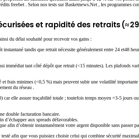
édits freebet . Selon nos tests sur Basketnews.Net , les programmes co
urisées et rapidité des retraits (≈ 2
nsi du délai souhaité pour recevoir vos gains :
t instantané tandis que retrait nécessite généralement entre 24 et48 heu
asi immédiat tant côté dépôt que retrait (<15 minutes). Les plafonds var
et frais minimes (<0,5 %) mais peuvent subir une volatilité important
ement du réseau .
car elle assure traçabilité totale ; toutefois temps moyen =3‑5 jours ouv
une double facturation bancaire.
afin d’échapper aux spreads défavorables.
que afin d’obtenir instantanément votre argent disponible sans passer par
esté afin que vous puissiez choisir celui qui combine sécurité maximal