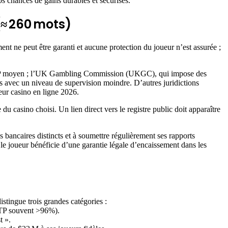
s chances de gains durables et sécurisés.
(≈ 260 mots)
ent ne peut être garanti et aucune protection du joueur n’est assurée ;
 le RTP moyen ; l’UK Gambling Commission (UKGC), qui impose des
is avec un niveau de supervision moindre. D’autres juridictions
ur casino en ligne 2026.
 du casino choisi. Un lien direct vers le registre public doit apparaître
s bancaires distincts et à soumettre régulièrement ses rapports
le joueur bénéficie d’une garantie légale d’encaissement dans les
stingue trois grandes catégories :
(RTP souvent >96%).
t ».