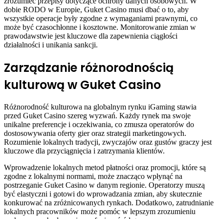
zrozumieć przepisy dotyczące ochrony danych osobowych. W
dobie RODO w Europie, Guket Casino musi dbać o to, aby
wszystkie operacje były zgodne z wymaganiami prawnymi, co
może być czasochłonne i kosztowne. Monitorowanie zmian w
prawodawstwie jest kluczowe dla zapewnienia ciągłości
działalności i unikania sankcji.
Zarządzanie różnorodnością
kulturową w Guket Casino
Różnorodność kulturowa na globalnym rynku iGaming stawia
przed Guket Casino szereg wyzwań. Każdy rynek ma swoje
unikalne preferencje i oczekiwania, co zmusza operatorów do
dostosowywania oferty gier oraz strategii marketingowych.
Rozumienie lokalnych tradycji, zwyczajów oraz gustów graczy jest
kluczowe dla przyciągnięcia i zatrzymania klientów.
Wprowadzenie lokalnych metod płatności oraz promocji, które są
zgodne z lokalnymi normami, może znacząco wpłynąć na
postrzeganie Guket Casino w danym regionie. Operatorzy muszą
być elastyczni i gotowi do wprowadzania zmian, aby skutecznie
konkurować na zróżnicowanych rynkach. Dodatkowo, zatrudnianie
lokalnych pracowników może pomóc w lepszym zrozumieniu