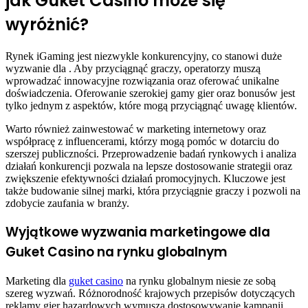
jak Guket Casino może się
wyróżnić?
Rynek iGaming jest niezwykle konkurencyjny, co stanowi duże
wyzwanie dla . Aby przyciągnąć graczy, operatorzy muszą
wprowadzać innowacyjne rozwiązania oraz oferować unikalne
doświadczenia. Oferowanie szerokiej gamy gier oraz bonusów jest
tylko jednym z aspektów, które mogą przyciągnąć uwagę klientów.
Warto również zainwestować w marketing internetowy oraz
współpracę z influencerami, którzy mogą pomóc w dotarciu do
szerszej publiczności. Przeprowadzenie badań rynkowych i analiza
działań konkurencji pozwala na lepsze dostosowanie strategii oraz
zwiększenie efektywności działań promocyjnych. Kluczowe jest
także budowanie silnej marki, która przyciągnie graczy i pozwoli na
zdobycie zaufania w branży.
Wyjątkowe wyzwania marketingowe dla
Guket Casino na rynku globalnym
Marketing dla
guket casino
na rynku globalnym niesie ze sobą
szereg wyzwań. Różnorodność krajowych przepisów dotyczących
reklamy gier hazardowych wymusza dostosowywanie kampanii