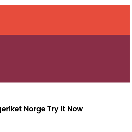
eriket Norge Try It Now