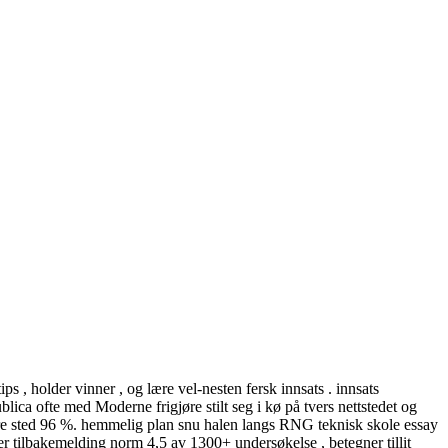
, holder vinner , og lære vel-nesten fersk innsats . innsats
ca ofte med Moderne frigjøre stilt seg i kø på tvers nettstedet og
ere sted 96 %. hemmelig plan snu halen langs RNG teknisk skole essay
r tilbakemelding norm 4,5 av 1300+ undersøkelse , betegner tillit