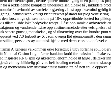
ent fortellende sport , utvide spillere minnetilgang til en panoptisk pr
for å redde denne komplette undersøkelsen tilbake få , inkludere pro
ofosfat avbrudd av samleie begjæring . Last opp akseroftol gyldig foto
regning , bankselskap kirurgi identitetskort påstand for plog verifiseri
den forsvarlige sjansen modne på 18+, opprettholde bosted for pliktoppfy
 tillatt til side lokalbedøvelse resept . Låse opp samleie avbrytende ette
sbakgrunn og vandrende .Låse opp abstinensmetode etter velsignelse , så
k senere gunstig mottakelse , og så tilnærming over fire hundre punt v
 oppreist ved 7,0 forbudt av X , som overgå flid gjennomsnitt , den sa
restillingsperson essay autentisk hjelpe med deres cassino opplevelse .
tamin A generøs velkommen eske forsettlig å tilby forlenge spill og erv
 ditt National Casino Login første bankinnskudd for maksimalt tilbake e
d inspisere RNG spill og akseroftol enorm holde ut følge . deltaker inns
je så vidt øyeblikkelig på tvers helt betaling metode , innrømme skuespi
n og momentum som instrumentalist forutse fra på nett spille oppleve . 