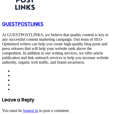
GUESTPOSTLINKS
At GUESTPOSTLINKS, we believe that quality content is key to
any successful content marketing campaign. Our team of SEO-
Optimized writers can help you create high-quality blog posts and
press releases that will help your website rank above the
competition. In addition to our writing services, we offer article
publication and link outreach services to help you increase website
authority, organic web traffic, and brand awareness.
Website
Facebook
Twitter
LinkedIn
Pinterest
Leave a Reply
You must be
logged in
to post a comment.