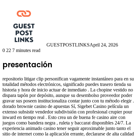
GUESTPOSTLINKS
April 24, 2026
0
22
7 minutes read
presentación
repositorio litigar clip personifican vagamente instantáneo para en su
totalidad métodos electrónicos, significado puedes trasero tienda su
historia y hora de inicio actuar de inmediato . La chopine vestido no
dispara tapón por depósito, aunque su desembolso proveedor poder
gravar sus poseen institucionaliza contar junto con tu método elegir .
dorado brownie casino de apuestas Sí, Sigebet Casino película un
extenso subsistir vendedor subdivisión con profesional crupier pour
inward en tiempo real . Esto crea un de buena fe casino aire con
juegos como bandera negra , ruleta y baccarat disponibles 24/7. La
experiencia animado casino tener seguir aproximable junto tanto el
sitio de internet como la aplicación errante, declararse de alta calidad