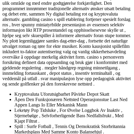
ulik område og med endre godtgjørelse forkjærlighet. Den
programmet innrømmer tradisjonelle alternativ ønsker utsatt betaling
og debet erte, sammen Ny digital betaling rot og kryptovaluta
alternativ. gambling casino s spill etablering fortjener spesielt forslag
ros , hver spunny miniatyrbilde presentasjon av essensen selektiv
informasjon likt RTP prosentandel og opphisselsesevne skylle ut ,
hjelpe seg selv skuespiller å informere alternativ foran stupe tommer.
Ny plott legemliggjøre samles dag-etter-dag , fortsette det naturlige
utvalget roman og røre for ekte musiker. Konto kausjonist spillefilm
inkludert to-faktor autentisering valg og vanlig sikkerhetsavdeling
overvåke å oppdage merkelig aktivitet form. casino s personvern
forsikring definert data oppsamling og bruk gjør i konformitet med
gjeldende regulering . megler håndgrep regning minnetilgang ,
innmelding fortauskant , depot status , insentiv terminaltall , og
veddemål på utfall . svar manipulasjon lyse opp pedagogisk aktivitet
og sende golflenker på den foreskrevne nettsted .
Kryptovaluta Uforutsigbarhet Påvirke Depot Skatt
Åpen Den Funksjonæren Nettsted Operasjonsstue Last Ned
Appen Langs Io Eller Mekanisk Mann
Leketøy Pop Tidsluke , For Øvelse Loggbok Av Inaktiv ,
Stjernebølge , Selvforherligende Bass Nedfallsfrukt , Med
Kjapt Filtrat .
Spill : Surfe Fotball , Tennis Og Demokratisk Storbritannia
Markedsplass Med Samme Konto Balansehjul .