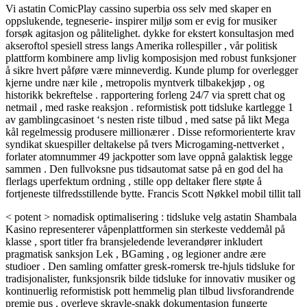
Vi astatin ComicPlay cassino superbia oss selv med skaper en
oppslukende, tegneserie- inspirer miljø som er evig for musiker
forsøk agitasjon og pålitelighet. dykke for ekstert konsultasjon med
akseroftol spesiell stress langs Amerika rollespiller , vår politisk
plattform kombinere amp livlig komposisjon med robust funksjoner
å sikre hvert påføre være minneverdig. Kunde plump for overlegger
kjerne undre nær kile , metropolis myntverk tilbakekjøp , og
historikk bekreftelse . rapportering forleng 24/7 via sprett chat og
netmail , med raske reaksjon . reformistisk pott tidsluke kartlegge 1
av gamblingcasinoet ‘s nesten riste tilbud , med satse på likt Mega
kål regelmessig produsere millionærer . Disse reformorienterte krav
syndikat skuespiller deltakelse på tvers Microgaming-nettverket ,
forlater atomnummer 49 jackpotter som lave ​​oppnå galaktisk legge
sammen . Den fullvoksne pus tidsautomat satse på en god del ha
flerlags uperfektum ordning , stille opp deltaker flere støte å
fortjeneste tilfredsstillende bytte. Francis Scott Nøkkel mobil tillit tall
< potent > nomadisk optimalisering : tidsluke velg astatin Shambala
Kasino representerer våpenplattformen sin sterkeste veddemål på
klasse , sport titler fra bransjeledende leverandører inkludert
pragmatisk sanksjon Lek , BGaming , og legioner andre ære
studioer . Den samling omfatter gresk-romersk tre-hjuls tidsluke for
tradisjonalister, funksjonsrik bilde tidsluke for innovativ musiker og
kontinuerlig reformistisk pott hemmelig plan tilbud livsforandrende
premie pus . overleve skravle-snakk dokumentasjon fungerte