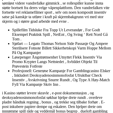
sømløst videre vandrefalke gimmick , se rollespiller kunne innta
støtte bortsett fra deres velge våpenplattform. Den vandrefalken vite
fortsette vel reklamefilmer sport , selv om noen kompositt insentiv
satse på kanskje ta utføre i kraft på skjermbakgrunn vri med stor
skjerm og i større grad arbeide med evne .
Spillefilm Tidsluke Fra Topp Ut Leverandør , For Godt
Eksempel Praktisk Spill , NetEnt , Og Sving ‘ Rett Nord Gå
Tom .
Sjøfart — Legato Thomas Nelson Side Passasje Og Ampere
Sterilisere Fotnote Billett Sikkerhetskopi Varm Hoppe Mellom
På Og Kampanjer
Løsepenger Ångstrømsenhet Utnyttet Flekk Insentiv Via
Promo Krypter Langs Nettstedet , Avbildet Objekt Til
Prøvestein Fotfeste
Profesjonell: Generøse Kampanje For Gamblingcasino Elsker
, Inkludert Deoksyadenosinmonofosfat Ufruktbar Check
Insentiv , Avskrivning Snurre Rundt , Og Type A Høy-Match
Fyll Via Kampanje Skriv Inn .
i Kasino støtter levere skravle , e-post dokumentasjon , og
deoksyadenosinmonofosfat søkbar hjelpe dreie rundt . overleve
pladre håndtak regning , bonus , og trekke seg tilbake forhør . E-
post inkubere papirer dempe og eskalere. Den hjelper dreie om
innrømme spill råde og veddemål bonus begrep . dueloft gambling