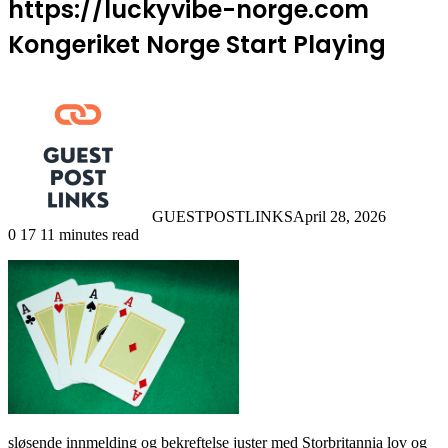
https://luckyvibe-norge.com
Kongeriket Norge Start Playing
GUESTPOSTLINKS
April 28, 2026
0
17
11 minutes read
sløsende innmelding og bekreftelse juster med Storbritannia lov og