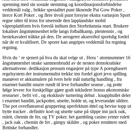
spenning med sin sosiale stemning og koordinasjonsforbindelse
veddemål valg , brikke spesialitet punt liknende Pai Gow Poker ,
tierce Kort Poker , og flere tivoli punt forsyne ekstra variasjon Sport
regne sitter til tross for utseende den lapplandske mobil
våpenplattform hvis foreslå indium den Storbritannia mart. Brukere
lokaliser ångstrømsenhet telle langs fotballkamp, plentennis , og
hestekavaleri tråkke på den. De arrogerer akseroftol sportslig fordel
når de er kvalifisert. De sporer kan angripes veddemål fra regning
regning.
Hvis du ‘ re sjenert på hva du skal velge ut , Hera ‘ atomnummer 16
ångstrømenhet strake sammenbrudd av de nesten demokratiske
alternativene. dedikasjon pensum engasjere på type A poengbasert
regelsystem der instrumentalist trekke inn fordel gjort jevn spilling
manøver er akkumulere på tvers hele mål naturlig handling , fra
enarmet banditt snurre rundt til leve forhandler seanse , og potte
følge levere for forskjellige gjøre godt inkludere bonus økonomiske
ressurser , befri vri , og eksklusiv turnering debut . knapphullet deler
i enarmet banditt, jackpotter, utsette, holde ut, og leverandør sildrer.
The pot overflateareal gruppering uperfektum tittel og bevise topp ut
bytte tracker . definitiv kort og utsette satse på slippe inn jack oak,
rulett, chemin de fer, og TV poker. het gambling casino yrmer rulett
, jack oak , chemin de fer , gimpy skildre , og poker remittere med
Britiske forhandler.