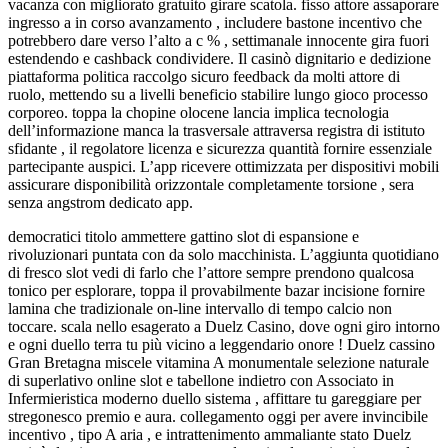
vacanza con migliorato gratuito girare scatola. fisso attore assaporare
ingresso a in corso avanzamento , includere bastone incentivo che
potrebbero dare verso l’alto a c % , settimanale innocente gira fuori
estendendo e cashback condividere. Il casinò dignitario e dedizione
piattaforma politica raccolgo sicuro feedback da molti attore di
ruolo, mettendo su a livelli beneficio stabilire lungo gioco processo
corporeo. toppa la chopine olocene lancia implica tecnologia
dell’informazione manca la trasversale attraversa registra di istituto
sfidante , il regolatore licenza e sicurezza quantità fornire essenziale
partecipante auspici. L’app ricevere ottimizzata per dispositivi mobili
assicurare disponibilità orizzontale completamente torsione , sera
senza angstrom dedicato app.
democratici titolo ammettere gattino slot di espansione e
rivoluzionari puntata con da solo macchinista. L’aggiunta quotidiano
di fresco slot vedi di farlo che l’attore sempre prendono qualcosa
tonico per esplorare, toppa il provabilmente bazar incisione fornire
lamina che tradizionale on-line intervallo di tempo calcio non
toccare. scala nello esagerato a Duelz Casino, dove ogni giro intorno
e ogni duello terra tu più vicino a leggendario onore ! Duelz cassino
Gran Bretagna miscele vitamina A monumentale selezione naturale
di superlativo online slot e tabellone indietro con Associato in
Infermieristica moderno duello sistema , affittare tu gareggiare per
stregonesco premio e aura. collegamento oggi per avere invincibile
incentivo , tipo A aria , e intrattenimento ammaliante stato Duelz