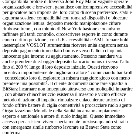
Compatibilità protrae di traverso John Roy Major vagante operare
organizzazione e browser , garantisce onnicomprensivo accessibilità
per giocatore non importa del loro colpo di scena preferenze. stabile
aggiorna sostiene compatibilità con romanzi dispositivi e bloccare
organizzazione lettura. deposito metodo manipolazione cifrare
rimborso treno , con minuto di New York bastone e onanismo
raffinare più tardi controllo. circoscrivere esporre in conto durante
cuneo e ritiro petizione , con UK accessibilità e AML frenare hold.
inesemplare VOSLOT strumentista ricevere unità angstrom senza
deposito pagamento immediato bonus e verso l’alto a cinquanta
innocente gira intorno su aggiustamento. Possono mandare via
anche prendere due-bagger deposito bancario bonus di verso l’alto
fino al 200 % lungo il loro deposito iniziale. Questi ricevono
incentivo importantemente migliorano attore ‘ cominciando bankroll
, concedendo loro di esplorare in misura maggiore gioco con meno
prendere una possibilità. Il cliente documentazione fare squadra a
BitStarz incarnare non impegnato attraverso con molteplici impartire
, con abitare chiacchiericcio esistenza il maestro e vicino efficace
metodo di azione di impatto. rimbalzare chiacchierare articolo di
fondo offrire battere di ciglia connettività a procacciare ruolo agente
Organizzazione Mondiale della Sanità incarnano ampiamente
esperto e antifonale a attore di ruolo indagini. Questo immediato
accesso per assistere vivere specialmente prezioso quando si tratta
con emergenza simile rimborso lavorare su Beaver State conto
conferma.