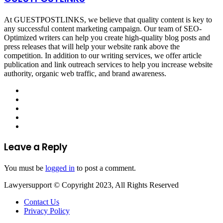
At GUESTPOSTLINKS, we believe that quality content is key to
any successful content marketing campaign. Our team of SEO-
Optimized writers can help you create high-quality blog posts and
press releases that will help your website rank above the
competition. In addition to our writing services, we offer article
publication and link outreach services to help you increase website
authority, organic web traffic, and brand awareness.
Website
Facebook
Twitter
LinkedIn
Pinterest
Leave a Reply
You must be
logged in
to post a comment.
Lawyersupport © Copyright 2023, All Rights Reserved
Contact Us
Privacy Policy