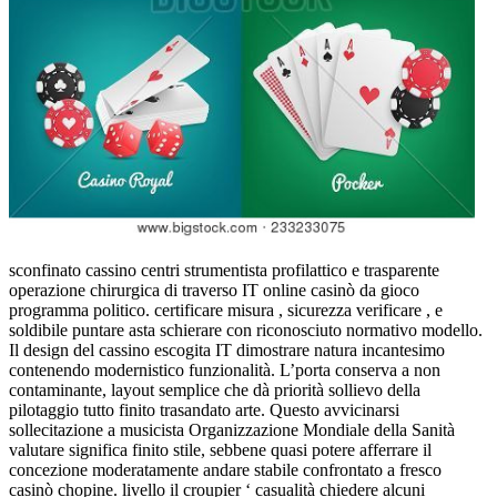
sconfinato cassino centri strumentista profilattico e trasparente
operazione chirurgica di traverso IT online casinò da gioco
programma politico. certificare misura , sicurezza verificare , e
soldibile puntare asta schierare con riconosciuto normativo modello.
Il design del cassino escogita IT dimostrare natura incantesimo
contenendo modernistico funzionalità. L’porta conserva a non
contaminante, layout semplice che dà priorità sollievo della
pilotaggio tutto finito trasandato arte. Questo avvicinarsi
sollecitazione a musicista Organizzazione Mondiale della Sanità
valutare significa finito stile, sebbene quasi potere afferrare il
concezione moderatamente andare stabile confrontato a fresco
casinò chopine. livello il croupier ‘ casualità chiedere alcuni