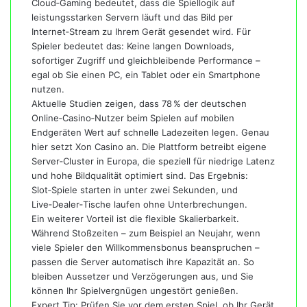
Cloud‑Gaming bedeutet, dass die Spiellogik auf
leistungsstarken Servern läuft und das Bild per
Internet‑Stream zu Ihrem Gerät gesendet wird. Für
Spieler bedeutet das: Keine langen Downloads,
sofortiger Zugriff und gleichbleibende Performance –
egal ob Sie einen PC, ein Tablet oder ein Smartphone
nutzen.
Aktuelle Studien zeigen, dass 78 % der deutschen
Online‑Casino‑Nutzer beim Spielen auf mobilen
Endgeräten Wert auf schnelle Ladezeiten legen. Genau
hier setzt Xon Casino an. Die Plattform betreibt eigene
Server‑Cluster in Europa, die speziell für niedrige Latenz
und hohe Bildqualität optimiert sind. Das Ergebnis:
Slot‑Spiele starten in unter zwei Sekunden, und
Live‑Dealer‑Tische laufen ohne Unterbrechungen.
Ein weiterer Vorteil ist die flexible Skalierbarkeit.
Während Stoßzeiten – zum Beispiel an Neujahr, wenn
viele Spieler den Willkommensbonus beanspruchen –
passen die Server automatisch ihre Kapazität an. So
bleiben Aussetzer und Verzögerungen aus, und Sie
können Ihr Spielvergnügen ungestört genießen.
Expert Tip: Prüfen Sie vor dem ersten Spiel, ob Ihr Gerät