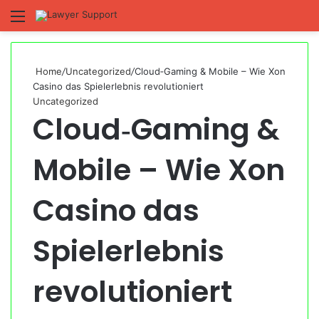
Menu
S
fo
Home
/
Uncategorized
/
Cloud‑Gaming & Mobile – Wie Xon
Casino das Spielerlebnis revolutioniert
Uncategorized
Cloud‑Gaming &
Mobile – Wie Xon
Casino das
Spielerlebnis
revolutioniert