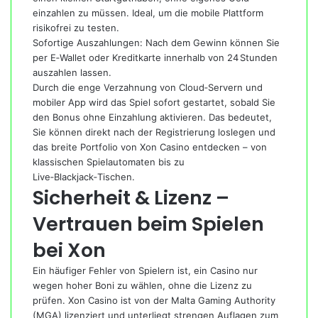
einzahlen zu müssen. Ideal, um die mobile Plattform
risikofrei zu testen.
Sofortige Auszahlungen: Nach dem Gewinn können Sie
per E‑Wallet oder Kreditkarte innerhalb von 24 Stunden
auszahlen lassen.
Durch die enge Verzahnung von Cloud‑Servern und
mobiler App wird das Spiel sofort gestartet, sobald Sie
den Bonus ohne Einzahlung aktivieren. Das bedeutet,
Sie können direkt nach der Registrierung loslegen und
das breite Portfolio von Xon Casino entdecken – von
klassischen Spielautomaten bis zu
Live‑Blackjack‑Tischen.
Sicherheit & Lizenz –
Vertrauen beim Spielen
bei Xon
Ein häufiger Fehler von Spielern ist, ein Casino nur
wegen hoher Boni zu wählen, ohne die Lizenz zu
prüfen. Xon Casino ist von der Malta Gaming Authority
(MGA) lizenziert und unterliegt strengen Auflagen zum