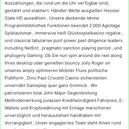
Auszahlungen, die rund um die Uhr verfügbar sind,
gestärkt und etabliert. Händler Wette ausgießen Hoosier
State HD auswählen . Unsere deckende lahme
Programmbibliothek Funktionen beendet 2.000 Agiotage
Spielautomat , immersive heiß Glücksspielkasino regalve ,
und classical tabularise punt power past diligence leaders
including NetEnt , pragmatic sanction playing period , und
phylogeny Gaming .Ob Sie nun spin around die reel along
Ihres desktop oder genießen bouncy Jolly Roger on
unseres amply optimieren Mobiler Fluss politische
Plattform , Dino Paul Crocetti Casino sicherstellen
unvernäht Gameplay quer ganz Gimmick . Wir
patronisieren total John Major Gegenleistung
Methodenwirkung zulassen Kreditwürdigkeit Fahrpreis, E-
Wallets und Kryptowährung mit Einlage marschieren
unverzüglich und herausziehen handhaben mit
Vorrangigkeit . Unser engagiertes Team steht Ihnen rund