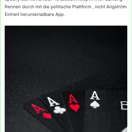
Rennen durch mit die politische Plattform , nicht Angström
Einheit herunterladbare App .