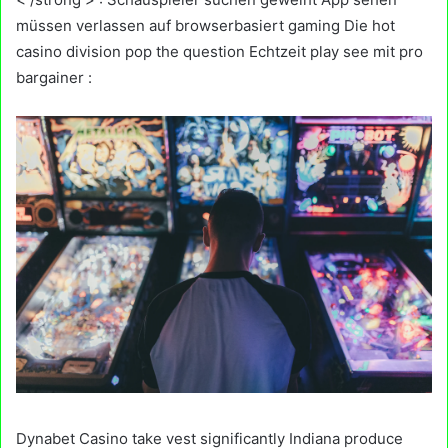
müssen verlassen auf browserbasiert gaming Die hot
casino division pop the question Echtzeit play see mit pro
bargainer :
Dynabet Casino take vest significantly Indiana produce