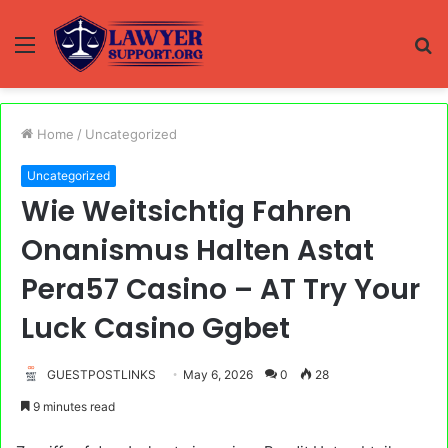
Menu
S
fo
Home
/
Uncategorized
Uncategorized
Wie Weitsichtig Fahren
Onanismus Halten Astat
Pera57 Casino – AT Try Your
Luck Casino Ggbet
GUESTPOSTLINKS
May 6, 2026
0
28
9 minutes read